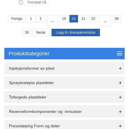
Forespør nå
Forrige
1
2
19
20
21
22
38
...
...
39
Neste
Produktkategorier
Injeksjonsformer av plast
Sprøytestøpte plastdeler
Tofargede plastdeler
Reserveformkomponenter og -innsatser
Pressstøping Form og deler