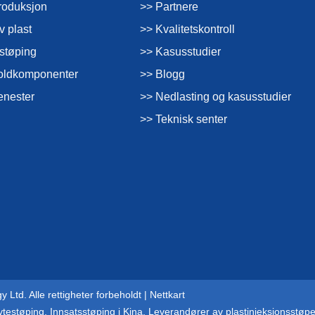
roduksjon
>> Partnere
v plast
>> Kvalitetskontroll
støping
>> Kasusstudier
oldkomponenter
>> Blogg
enester
>> Nedlasting og kasusstudier
>> Teknisk senter
Ltd. Alle rettigheter forbeholdt |
Nettkart
ytestøping
,
Innsatsstøping i Kina
,
Leverandører av plastinjeksjonsstøpe