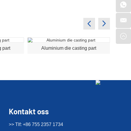
 part
Aluminium die casting part
A
Kontakt oss
>> Tlf: +86 755 2357 1734