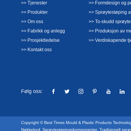
>> Tjenester
>> Formdesign og p
>> Produkter
>> Sprøytestøping a
>> Om oss
>> To-skudd sprøyte
>> Fabrikk og anlegg
>> Produksjon av m
>> Prosjektledelse
>> Verdiskapende tj
>> Kontakt oss
Følg oss:
Copyright © Best Times Mould & Plastic Products Technology 
Nøkkelord:
Sprøytestøpingskomponenter
,
Tradisjonell sprø