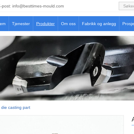
-post:
info@besttimes-mould.com
jem
Tjenester
Produkter
Om oss
Fabrikk og anlegg
Prosje
die casting part