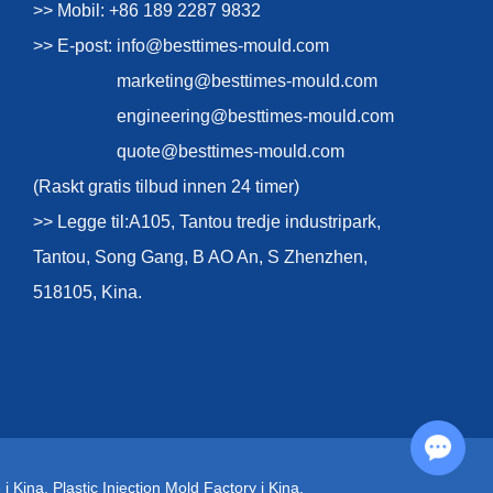
>> Mobil: +86 189 2287 9832
>> E-post:
info@besttimes-mould.com
marketing@besttimes-mould.com
engineering@besttimes-mould.com
quote@besttimes-mould.com
(Raskt gratis tilbud innen 24 timer)
>> Legge til:A105, Tantou tredje industripark,
Tantou, Song Gang, B AO An, S Zhenzhen,
518105, Kina.
Chat with Us
 i Kina
,
Plastic Injection Mold Factory i Kina
,