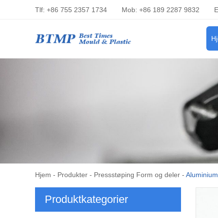
Tlf: +86 755 2357 1734
Mob: +86 189 2287 9832
E
H
Hjem
-
Produkter
-
Pressstøping Form og deler
-
Aluminium 
Produktkategorier