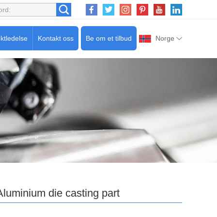
ktledelse
Kontakt oss
Be om et tilbud
Norge
Aluminium die casting part