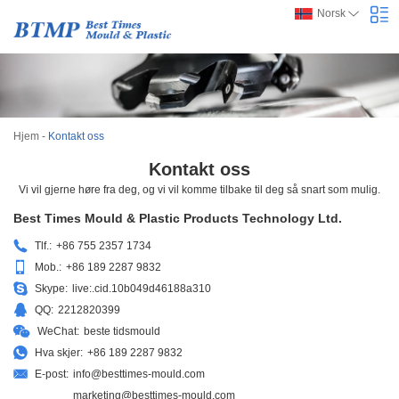
Norsk
Hjem
-
Kontakt oss
Kontakt oss
Vi vil gjerne høre fra deg, og vi vil komme tilbake til deg så snart som mulig.
Best Times Mould & Plastic Products Technology Ltd.
Tlf.:
+86 755 2357 1734
Mob.:
+86 189 2287 9832
Skype:
live:.cid.10b049d46188a310
QQ:
2212820399
WeChat:
beste tidsmould
Hva skjer:
+86 189 2287 9832
E-post:
info@besttimes-mould.com
marketing@besttimes-mould.com