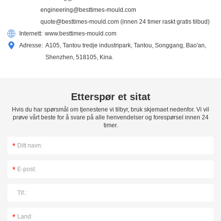
engineering@besttimes-mould.com
quote@besttimes-mould.com
(innen 24 timer raskt gratis tilbud)
Internett:
www.besttimes-mould.com
Adresse:
A105, Tantou tredje industripark, Tantou, Songgang, Bao'an,
Shenzhen, 518105, Kina.
Etterspør et sitat
Hvis du har spørsmål om tjenestene vi tilbyr, bruk skjemaet nedenfor. Vi vil
prøve vårt beste for å svare på alle henvendelser og forespørsel innen 24
timer.