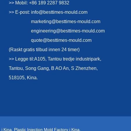
>> Mobil: +86 189 2287 9832
>> E-post:
info@besttimes-mould.com
marketing@besttimes-mould.com
engineering@besttimes-mould.com
quote@besttimes-mould.com
(Raskt gratis tilbud innen 24 timer)
>> Legge til:A105, Tantou tredje industripark,
Tantou, Song Gang, B AO An, S Zhenzhen,
518105, Kina.
 i Kina
,
Plastic Injection Mold Factory i Kina
,