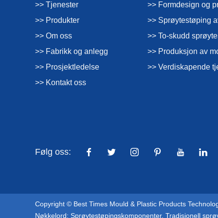
>> Tjenester
>> Formdesign og p
>> Produkter
>> Sprøytestøping a
>> Om oss
>> To-skudd sprøyte
>> Fabrikk og anlegg
>> Produksjon av m
>> Prosjektledelse
>> Verdiskapende tj
>> Kontakt oss
Følg oss:
Copyright © Best Times Mould & Plastic Products Technology 
Nøkkelord:
Sprøytestøpingskomponenter
,
Tradisjonell sprø