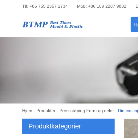
Tlf: +86 755 2357 1734
Mob: +86 189 2287 9832
E
H
Hjem
-
Produkter
-
Pressstøping Form og deler
-
Die castin
Produktkategorier