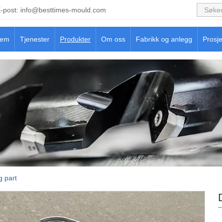
-post:
info@besttimes-mould.com
jem
Tjenester
Produkter
Om oss
Fabrikk og anlegg
Prosje
g part