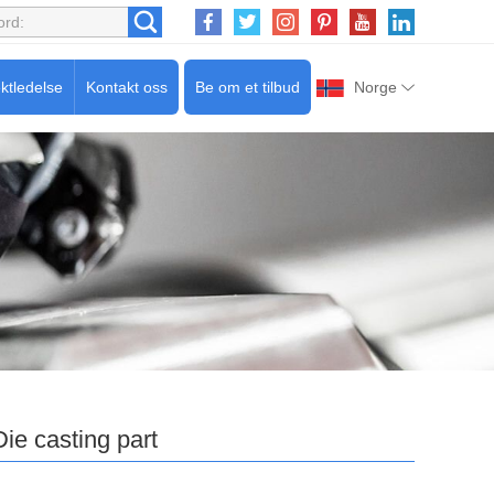
ktledelse
Kontakt oss
Be om et tilbud
Norge
Die casting part