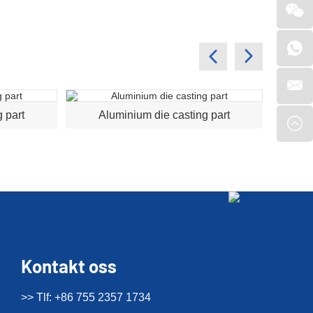
 part
Aluminium die casting part
A
Kontakt oss
>> Tlf: +86 755 2357 1734