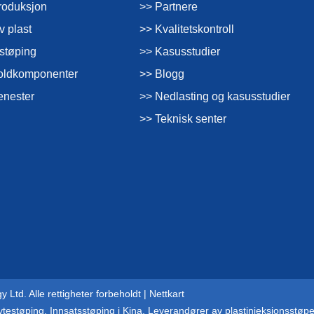
roduksjon
>> Partnere
v plast
>> Kvalitetskontroll
støping
>> Kasusstudier
oldkomponenter
>> Blogg
enester
>> Nedlasting og kasusstudier
>> Teknisk senter
Ltd. Alle rettigheter forbeholdt |
Nettkart
ytestøping
,
Innsatsstøping i Kina
,
Leverandører av plastinjeksjonsstøpe