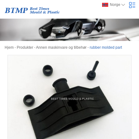
Norge
Hjem
-
Produkter
-
Annen maskinvare og tilbehør
-
rubber molded part