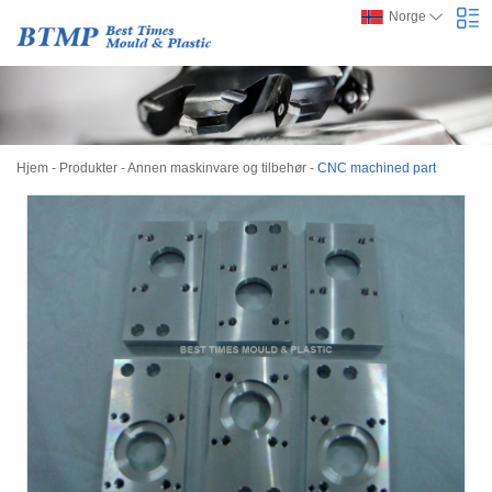
Norge
Hjem
-
Produkter
-
Annen maskinvare og tilbehør
-
CNC machined part