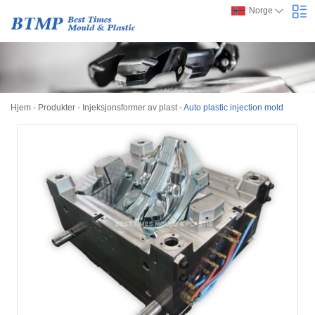
Norge
Hjem
-
Produkter
-
Injeksjonsformer av plast
-
Auto plastic injection mold