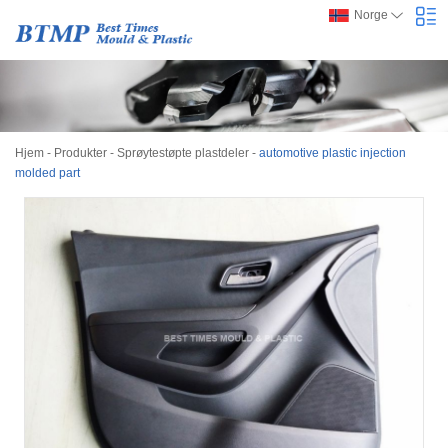
Norge
Hjem
-
Produkter
-
Sprøytestøpte plastdeler
-
automotive plastic injection
molded part