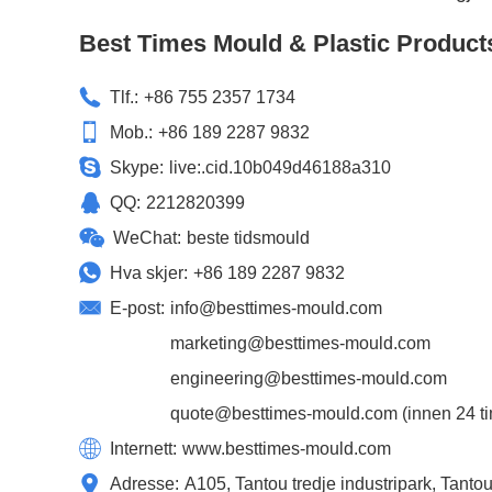
Best Times Mould & Plastic Product
Tlf.:
+86 755 2357 1734
Mob.:
+86 189 2287 9832
Skype:
live:.cid.10b049d46188a310
QQ:
2212820399
WeChat:
beste tidsmould
Hva skjer:
+86 189 2287 9832
E-post:
info@besttimes-mould.com
marketing@besttimes-mould.com
engineering@besttimes-mould.com
quote@besttimes-mould.com
(innen 24 ti
Internett:
www.besttimes-mould.com
Adresse:
A105, Tantou tredje industripark, Tant