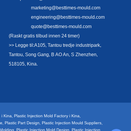
marketing@besttimes-mould.com
engineering@besttimes-mould.com
quote@besttimes-mould.com
(Raskt gratis tilbud innen 24 timer)
>> Legge til:A105, Tantou tredje industripark,
Tantou, Song Gang, B AO An, S Zhenzhen,
518105, Kina.
 i Kina
,
Plastic Injection Mold Factory i Kina
,
te
,
Plastic Part Design
,
Plastic Injection Mould Suppliers
,
 Molding
,
Plastic Injection Mold Design
,
Plastic Injection