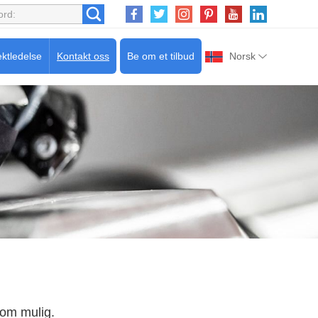
ektledelse
Kontakt oss
Be om et tilbud
Norsk
 som mulig.