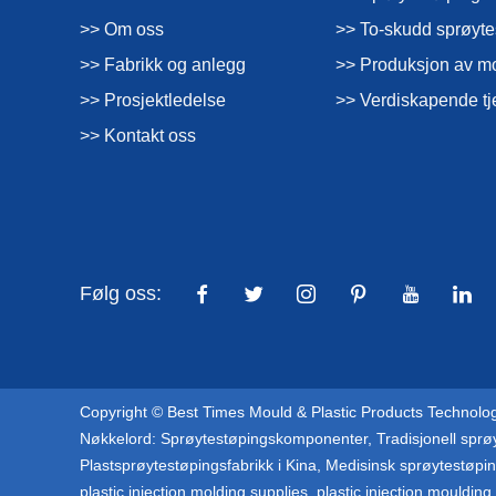
>> Om oss
>> To-skudd sprøyte
>> Fabrikk og anlegg
>> Produksjon av m
>> Prosjektledelse
>> Verdiskapende tj
>> Kontakt oss
Følg oss:
Copyright © Best Times Mould & Plastic Products Technology 
Nøkkelord:
Sprøytestøpingskomponenter
,
Tradisjonell sprø
Plastsprøytestøpingsfabrikk i Kina
,
Medisinsk sprøytestøpi
plastic injection molding supplies
,
plastic injection mouldin