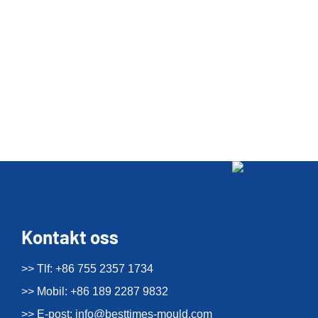
Kontakt oss
>> Tlf: +86 755 2357 1734
>> Mobil: +86 189 2287 9832
>> E-post:
info@besttimes-mould.com