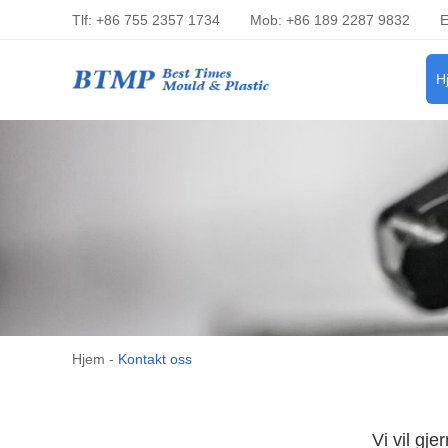
Tlf: +86 755 2357 1734
Mob: +86 189 2287 9832
E
H
Hjem
-
Kontakt oss
Vi vil gje