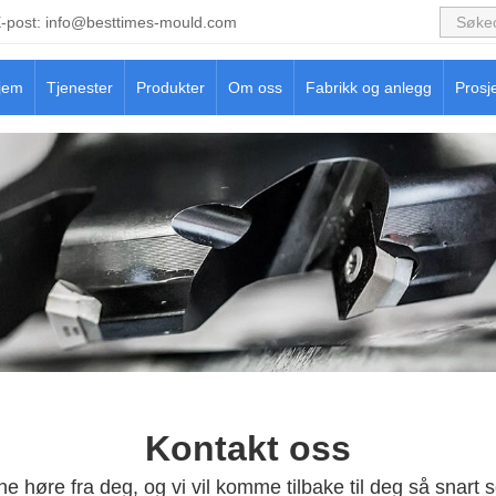
-post:
info@besttimes-mould.com
jem
Tjenester
Produkter
Om oss
Fabrikk og anlegg
Prosj
Kontakt oss
rne høre fra deg, og vi vil komme tilbake til deg så snart