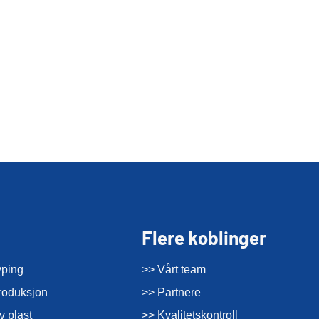
Flere koblinger
yping
>> Vårt team
roduksjon
>> Partnere
v plast
>> Kvalitetskontroll