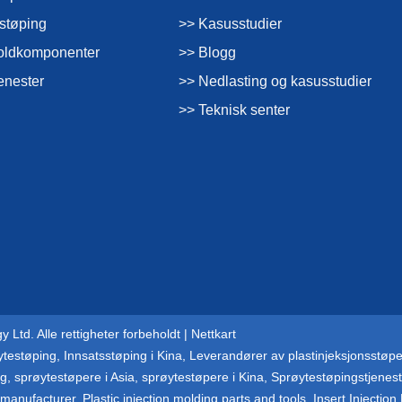
støping
>> Kasusstudier
oldkomponenter
>> Blogg
enester
>> Nedlasting og kasusstudier
>> Teknisk senter
Ltd. Alle rettigheter forbeholdt |
Nettkart
ytestøping
,
Innsatsstøping i Kina
,
Leverandører av plastinjeksjonsstøpe
ng
,
sprøytestøpere i Asia
,
sprøytestøpere i Kina
,
Sprøytestøpingstjenes
g manufacturer
,
Plastic injection molding parts and tools
,
Insert Injection