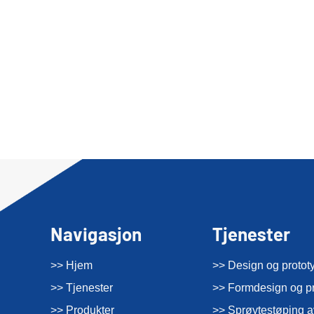
Navigasjon
Tjenester
>> Hjem
>> Design og protot
>> Tjenester
>> Formdesign og p
>> Produkter
>> Sprøytestøping a