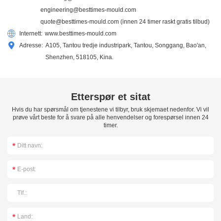
engineering@besttimes-mould.com
quote@besttimes-mould.com
(innen 24 timer raskt gratis tilbud)
Internett:
www.besttimes-mould.com
Adresse:
A105, Tantou tredje industripark, Tantou, Songgang, Bao'an,
Shenzhen, 518105, Kina.
Etterspør et sitat
Hvis du har spørsmål om tjenestene vi tilbyr, bruk skjemaet nedenfor. Vi vil
prøve vårt beste for å svare på alle henvendelser og forespørsel innen 24
timer.