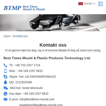
Norsk
Hjem
-
Kontakt oss
Kontakt oss
Vi vil gjerne høre fra deg, og vi vil komme tilbake til deg så snart som mulig.
Best Times Mould & Plastic Products Technology Ltd.
Tlf.:
+86 755 2357 1734
Mob.:
+86 189 2287 9832
Skype:
live:.cid.10b049d46188a310
QQ:
2212820399
WeChat:
beste tidsmould
Hva skjer:
+86 189 2287 9832
E-post:
info@besttimes-mould.com
marketing@besttimes-mould.com