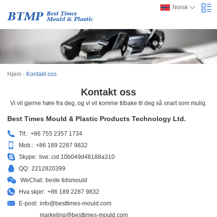
Norsk
Hjem
-
Kontakt oss
Kontakt oss
Vi vil gjerne høre fra deg, og vi vil komme tilbake til deg så snart som mulig.
Best Times Mould & Plastic Products Technology Ltd.
Tlf.:
+86 755 2357 1734
Mob.:
+86 189 2287 9832
Skype:
live:.cid.10b049d46188a310
QQ:
2212820399
WeChat:
beste tidsmould
Hva skjer:
+86 189 2287 9832
E-post:
info@besttimes-mould.com
marketing@besttimes-mould.com