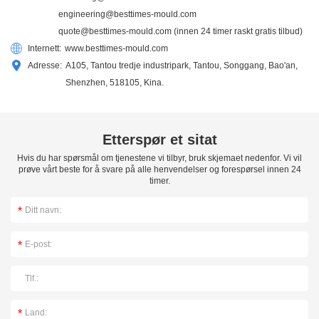
engineering@besttimes-mould.com
quote@besttimes-mould.com
(innen 24 timer raskt gratis tilbud)
Internett:
www.besttimes-mould.com
Adresse:
A105, Tantou tredje industripark, Tantou, Songgang, Bao'an,
Shenzhen, 518105, Kina.
Etterspør et sitat
Hvis du har spørsmål om tjenestene vi tilbyr, bruk skjemaet nedenfor. Vi vil
prøve vårt beste for å svare på alle henvendelser og forespørsel innen 24
timer.