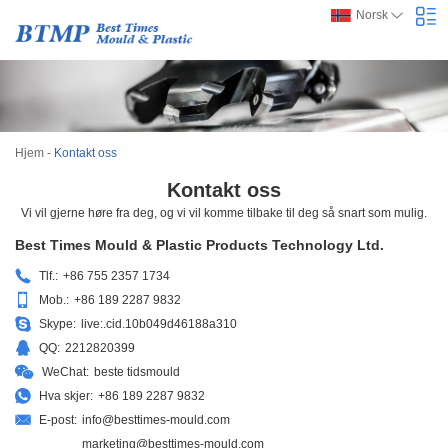
Norsk
Hjem
-
Kontakt oss
Kontakt oss
Vi vil gjerne høre fra deg, og vi vil komme tilbake til deg så snart som mulig.
Best Times Mould & Plastic Products Technology Ltd.
Tlf.:
+86 755 2357 1734
Mob.:
+86 189 2287 9832
Skype:
live:.cid.10b049d46188a310
QQ:
2212820399
WeChat:
beste tidsmould
Hva skjer:
+86 189 2287 9832
E-post:
info@besttimes-mould.com
marketing@besttimes-mould.com