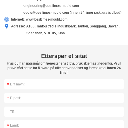
engineering@besttimes-mould.com
quote@besttimes-mould.com
(innen 24 timer raskt gratis tilbud)
Internett:
www.besttimes-mould.com
Adresse:
A105, Tantou tredje industripark, Tantou, Songgang, Bao'an,
Shenzhen, 518105, Kina.
Etterspør et sitat
Hvis du har spørsmål om tjenestene vi tilbyr, bruk skjemaet nedenfor. Vi vil
prøve vårt beste for å svare på alle henvendelser og forespørsel innen 24
timer.