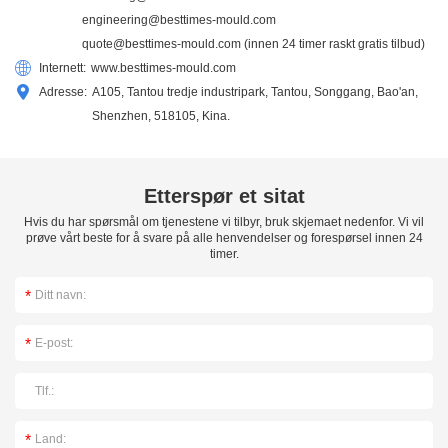
engineering@besttimes-mould.com
quote@besttimes-mould.com
(innen 24 timer raskt gratis tilbud)
Internett:
www.besttimes-mould.com
Adresse:
A105, Tantou tredje industripark, Tantou, Songgang, Bao'an,
Shenzhen, 518105, Kina.
Etterspør et sitat
Hvis du har spørsmål om tjenestene vi tilbyr, bruk skjemaet nedenfor. Vi vil
prøve vårt beste for å svare på alle henvendelser og forespørsel innen 24
timer.