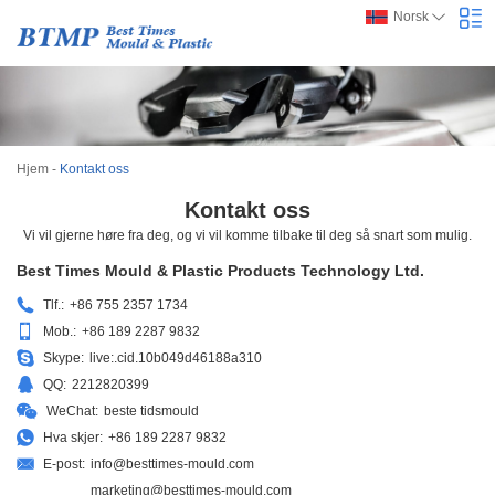
Norsk
Hjem
-
Kontakt oss
Kontakt oss
Vi vil gjerne høre fra deg, og vi vil komme tilbake til deg så snart som mulig.
Best Times Mould & Plastic Products Technology Ltd.
Tlf.:
+86 755 2357 1734
Mob.:
+86 189 2287 9832
Skype:
live:.cid.10b049d46188a310
QQ:
2212820399
WeChat:
beste tidsmould
Hva skjer:
+86 189 2287 9832
E-post:
info@besttimes-mould.com
marketing@besttimes-mould.com