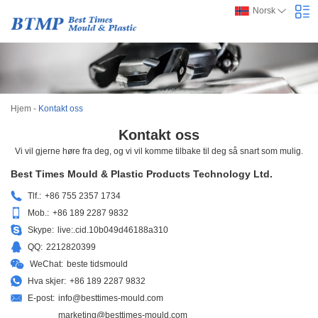
Norsk
Hjem
-
Kontakt oss
Kontakt oss
Vi vil gjerne høre fra deg, og vi vil komme tilbake til deg så snart som mulig.
Best Times Mould & Plastic Products Technology Ltd.
Tlf.:
+86 755 2357 1734
Mob.:
+86 189 2287 9832
Skype:
live:.cid.10b049d46188a310
QQ:
2212820399
WeChat:
beste tidsmould
Hva skjer:
+86 189 2287 9832
E-post:
info@besttimes-mould.com
marketing@besttimes-mould.com