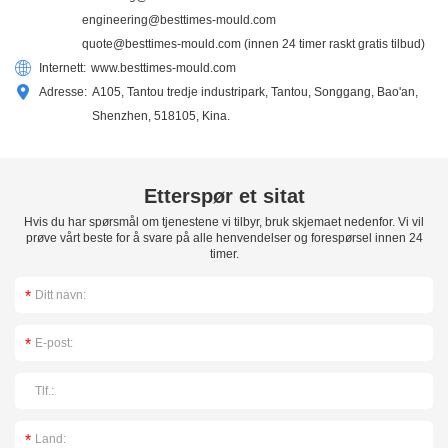
engineering@besttimes-mould.com
quote@besttimes-mould.com
(innen 24 timer raskt gratis tilbud)
Internett:
www.besttimes-mould.com
Adresse:
A105, Tantou tredje industripark, Tantou, Songgang, Bao'an,
Shenzhen, 518105, Kina.
Etterspør et sitat
Hvis du har spørsmål om tjenestene vi tilbyr, bruk skjemaet nedenfor. Vi vil
prøve vårt beste for å svare på alle henvendelser og forespørsel innen 24
timer.